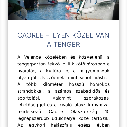
CAORLE – ILYEN KÖZEL VAN
A TENGER
A Velence közelében és közvetlenül a
tengerparton fekvő idilli kikötővárosban a
nyaralás, a kultúra és a hagyományok
olyan jól ötvöződnek, mint sehol máshol.
A több kilométer hosszú homokos
strandokkal, a számos szabadidős és
sportolási, valamint szórakozási
lehetőséggel és a kiváló olasz konyhával
rendelkező Caorle Olaszország 10
legnépszerűbb üdülőhelye közé tartozik.
Az egykori halászfalu egész évben