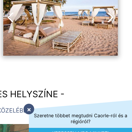
Vorheriges Bild
Nächstes 
S HELYSZÍNE -
KÖZELÉBEN
Szeretne többet megtudni Caorle-ról és a
régióról?