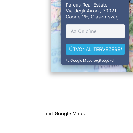
Pareus Real Estate
Via degli Aironi, 30021
Caorle VE, Olaszország
*a Google Maps segítségével
mit Google Maps