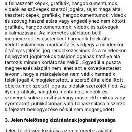
a felhasznált képek, grafikák, hangdokumentumok,
videók és szövegek szerzői jogaira, saját maga által
készített képek, grafikák, hangdokumentumok, videók
és szöveg használatára vagy engedélyhez nem kötött
grafikák, hangdokumentumok, videók és szövegek
alkalmazására. Az internetes ajánlaton belül
megnevezett és esetenként harmadik felek által
védett valamennyi márkanév és védjegy a mindenkor
érvényes jelölési jog rendelkezéseinek és a mindenkor
bejegyzett jogbirtokos tulajdonjogainak hatálya alá
tartozik minden korlátozás nélkül. Egyedül a puszta
megnevezés alapján nem lehet azt a következtetést
levonni, hogy a márkajeleket nem védik harmadik
felek jogai! A megjelentetett, a szerző által előállított
objektumok szerzői joga az oldalak szerzőjét illeti. Az
ilyen grafikák, hangdokumentumok, videók és
szövegek sokszorosítása vagy más elektronikus vagy
nyomtatott publikációban való felhasználása a szerző
kifejezett beleegyezése nélkül nem megengedett.
3. Jelen felelősség kizárásának joghatályossága
Jelen felelősség kizárása azon internetes ajánlat