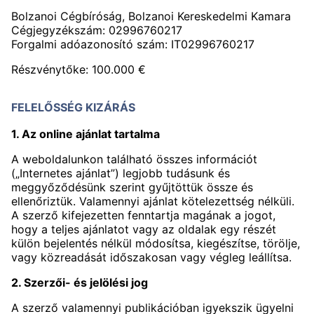
Bolzanoi Cégbíróság, Bolzanoi Kereskedelmi Kamara
Cégjegyzékszám: 02996760217
Forgalmi adóazonosító szám: IT02996760217
Részvénytőke: 100.000 €
FELELŐSSÉG KIZÁRÁS
1. Az online ajánlat tartalma
A weboldalunkon található összes információt
(„Internetes ajánlat”) legjobb tudásunk és
meggyőződésünk szerint gyűjtöttük össze és
ellenőriztük. Valamennyi ajánlat kötelezettség nélküli.
A szerző kifejezetten fenntartja magának a jogot,
hogy a teljes ajánlatot vagy az oldalak egy részét
külön bejelentés nélkül módosítsa, kiegészítse, törölje,
vagy közreadását időszakosan vagy végleg leállítsa.
2. Szerzői- és jelölési jog
A szerző valamennyi publikációban igyekszik ügyelni