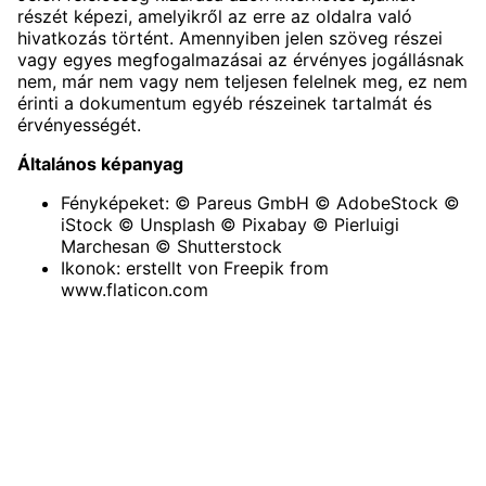
részét képezi, amelyikről az erre az oldalra való
hivatkozás történt. Amennyiben jelen szöveg részei
vagy egyes megfogalmazásai az érvényes jogállásnak
nem, már nem vagy nem teljesen felelnek meg, ez nem
érinti a dokumentum egyéb részeinek tartalmát és
érvényességét.
Általános képanyag
Fényképeket: © Pareus GmbH © AdobeStock ©
iStock © Unsplash © Pixabay © Pierluigi
Marchesan © Shutterstock
Ikonok: erstellt von
Freepik
from
www.flaticon.com
A holnapon található összes szöveg a PAREUS Srl
szerzői jogának védelme alatt áll.