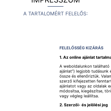
A TARTALOMÉRT FELELŐS:
FELELŐSSÉG KIZÁRÁS
1. Az online ajánlat tartalm
A weboldalunkon található 
ajánlat”) legjobb tudásunk
össze és ellenőriztük. Vala
szerző kifejezetten fenntar
ajánlatot vagy az oldalak e
módosítsa, kiegészítse, tö
vagy végleg leállítsa.
2. Szerzői- és jelölési jog