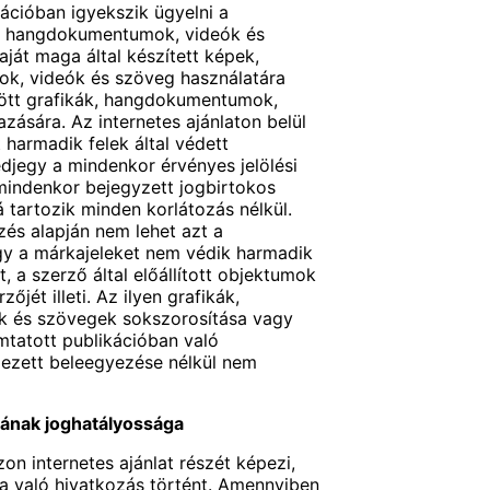
ációban igyekszik ügyelni a
ák, hangdokumentumok, videók és
aját maga által készített képek,
k, videók és szöveg használatára
ött grafikák, hangdokumentumok,
zására. Az internetes ajánlaton belül
harmadik felek által védett
jegy a mindenkor érvényes jelölési
mindenkor bejegyzett jogbirtokos
á tartozik minden korlátozás nélkül.
és alapján nem lehet azt a
gy a márkajeleket nem védik harmadik
t, a szerző által előállított objektumok
őjét illeti. Az ilyen grafikák,
 és szövegek sokszorosítása vagy
tatott publikációban való
ejezett beleegyezése nélkül nem
sának joghatályossága
zon internetes ajánlat részét képezi,
ra való hivatkozás történt. Amennyiben