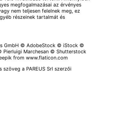
egyes megfogalmazásai az érvényes
agy nem teljesen felelnek meg, ez
gyéb részeinek tartalmát és
us GmbH © AdobeStock © iStock ©
 Pierluigi Marchesan © Shutterstock
eepik
from
www.flaticon.com
s szöveg a PAREUS Srl szerzői