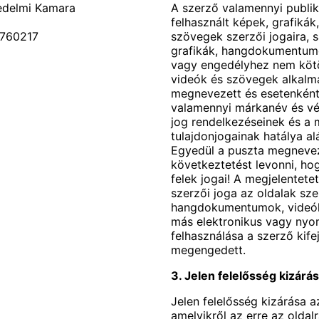
edelmi Kamara
A szerző valamennyi publik
felhasznált képek, grafik
6760217
szövegek szerzői jogaira, s
grafikák, hangdokumentumo
vagy engedélyhez nem köt
videók és szövegek alkalma
megnevezett és esetenként 
valamennyi márkanév és véd
jog rendelkezéseinek és a 
tulajdonjogainak hatálya al
Egyedül a puszta megnevez
következtetést levonni, ho
felek jogai! A megjelentetet
szerzői joga az oldalak szerz
hangdokumentumok, videók
más elektronikus vagy nyom
felhasználása a szerző kif
megengedett.
3. Jelen felelősség kizárá
Jelen felelősség kizárása a
amelyikről az erre az oldal