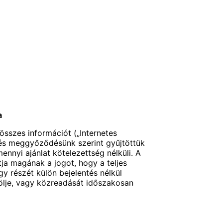
a
összes információt („Internetes
 és meggyőződésünk szerint gyűjtöttük
mennyi ajánlat kötelezettség nélküli. A
tja magának a jogot, hogy a teljes
gy részét külön bejelentés nélkül
rölje, vagy közreadását időszakosan